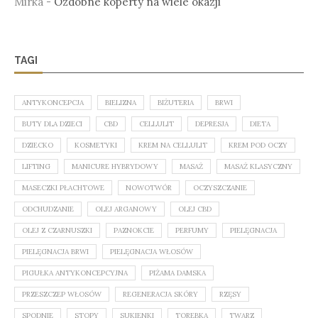
Mirka
-
Ozdobne koperty na wiele okazji
TAGI
ANTYKONCEPCJA
BIELIZNA
BIŻUTERIA
BRWI
BUTY DLA DZIECI
CBD
CELLULIT
DEPRESJA
DIETA
DZIECKO
KOSMETYKI
KREM NA CELLULIT
KREM POD OCZY
LIFTING
MANICURE HYBRYDOWY
MASAŻ
MASAŻ KLASYCZNY
MASECZKI PŁACHTOWE
NOWOTWÓR
OCZYSZCZANIE
ODCHUDZANIE
OLEJ ARGANOWY
OLEJ CBD
OLEJ Z CZARNUSZKI
PAZNOKCIE
PERFUMY
PIELĘGNACJA
PIELĘGNACJA BRWI
PIELĘGNACJA WŁOSÓW
PIGUŁKA ANTYKONCEPCYJNA
PIŻAMA DAMSKA
PRZESZCZEP WŁOSÓW
REGENERACJA SKÓRY
RZĘSY
SPODNIE
STOPY
SUKIENKI
TOREBKA
TWARZ