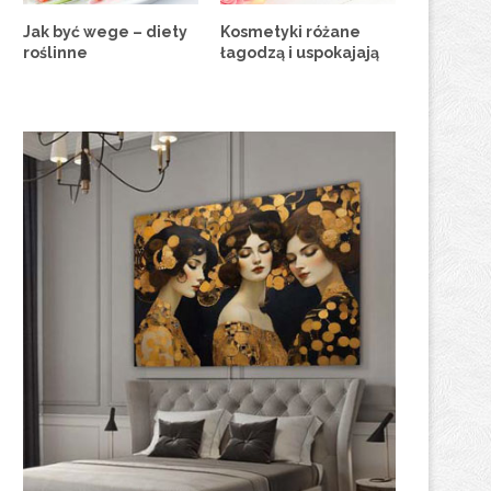
Jak być wege – diety
Kosmetyki różane
roślinne
łagodzą i uspokajają