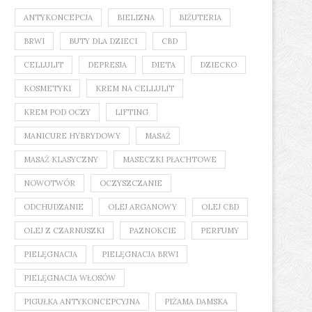
ANTYKONCEPCJA
BIELIZNA
BIŻUTERIA
BRWI
BUTY DLA DZIECI
CBD
CELLULIT
DEPRESJA
DIETA
DZIECKO
KOSMETYKI
KREM NA CELLULIT
KREM POD OCZY
LIFTING
MANICURE HYBRYDOWY
MASAŻ
MASAŻ KLASYCZNY
MASECZKI PŁACHTOWE
NOWOTWÓR
OCZYSZCZANIE
ODCHUDZANIE
OLEJ ARGANOWY
OLEJ CBD
OLEJ Z CZARNUSZKI
PAZNOKCIE
PERFUMY
PIELĘGNACJA
PIELĘGNACJA BRWI
PIELĘGNACJA WŁOSÓW
PIGUŁKA ANTYKONCEPCYJNA
PIŻAMA DAMSKA