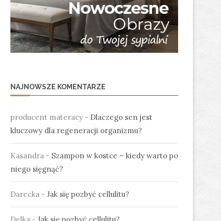
NAJNOWSZE KOMENTARZE
producent materacy
-
Dlaczego sen jest
kluczowy dla regeneracji organizmu?
Kasandra
-
Szampon w kostce – kiedy warto po
niego sięgnąć?
Darecka
-
Jak się pozbyć cellulitu?
Delka
-
Jak się pozbyć cellulitu?