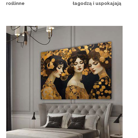
roślinne
łagodzą i uspokajają