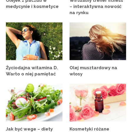
Olejek z paczuli w
Wirtualny trener fitness
medycynie i kosmetyce
– interaktywna nowość
na rynku
Życiodajna witamina D.
Olej musztardowy na
Warto o niej pamiętać
włosy
Jak być wege – diety
Kosmetyki różane