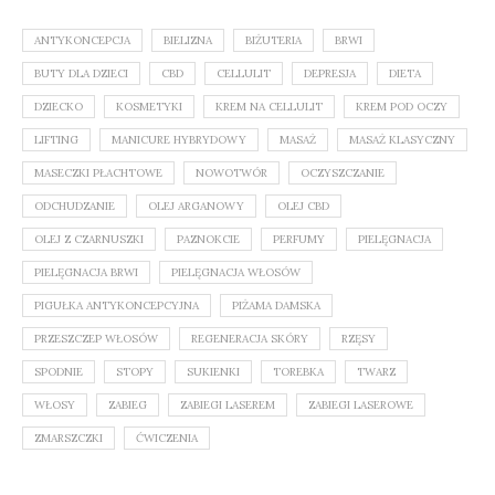
ANTYKONCEPCJA
BIELIZNA
BIŻUTERIA
BRWI
BUTY DLA DZIECI
CBD
CELLULIT
DEPRESJA
DIETA
DZIECKO
KOSMETYKI
KREM NA CELLULIT
KREM POD OCZY
LIFTING
MANICURE HYBRYDOWY
MASAŻ
MASAŻ KLASYCZNY
MASECZKI PŁACHTOWE
NOWOTWÓR
OCZYSZCZANIE
ODCHUDZANIE
OLEJ ARGANOWY
OLEJ CBD
OLEJ Z CZARNUSZKI
PAZNOKCIE
PERFUMY
PIELĘGNACJA
PIELĘGNACJA BRWI
PIELĘGNACJA WŁOSÓW
PIGUŁKA ANTYKONCEPCYJNA
PIŻAMA DAMSKA
PRZESZCZEP WŁOSÓW
REGENERACJA SKÓRY
RZĘSY
SPODNIE
STOPY
SUKIENKI
TOREBKA
TWARZ
WŁOSY
ZABIEG
ZABIEGI LASEREM
ZABIEGI LASEROWE
ZMARSZCZKI
ĆWICZENIA