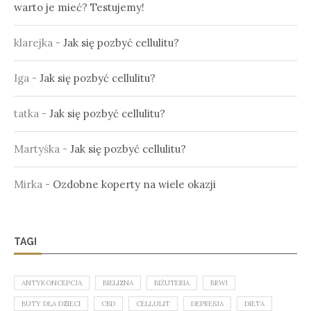
warto je mieć? Testujemy!
klarejka
-
Jak się pozbyć cellulitu?
Iga
-
Jak się pozbyć cellulitu?
tatka
-
Jak się pozbyć cellulitu?
Martyśka
-
Jak się pozbyć cellulitu?
Mirka
-
Ozdobne koperty na wiele okazji
TAGI
ANTYKONCEPCJA
BIELIZNA
BIŻUTERIA
BRWI
BUTY DLA DZIECI
CBD
CELLULIT
DEPRESJA
DIETA