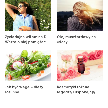
Życiodajna witamina D.
Olej musztardowy na
Warto o niej pamiętać
włosy
Jak być wege – diety
Kosmetyki różane
roślinne
łagodzą i uspokajają