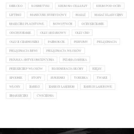
DZIECKO
KOSMETYKI
KREM NA CELLULIT
KREM POD OCZY
LIFTING
MANICURE HYBRYDOWY
MASAŻ
MASAŻ KLASYCZNY
MASECZKI PŁACHTOWE
NOWOTWÓR
OCZYSZCZANIE
ODCHUDZANIE
OLEJ ARGANOWY
OLEJ CBD
OLEJ Z CZARNUSZKI
PAZNOKCIE
PERFUMY
PIELĘGNACJA
PIELĘGNACJA BRWI
PIELĘGNACJA WŁOSÓW
PIGUŁKA ANTYKONCEPCYJNA
PIŻAMA DAMSKA
PRZESZCZEP WŁOSÓW
REGENERACJA SKÓRY
RZĘSY
SPODNIE
STOPY
SUKIENKI
TOREBKA
TWARZ
WŁOSY
ZABIEG
ZABIEGI LASEREM
ZABIEGI LASEROWE
ZMARSZCZKI
ĆWICZENIA