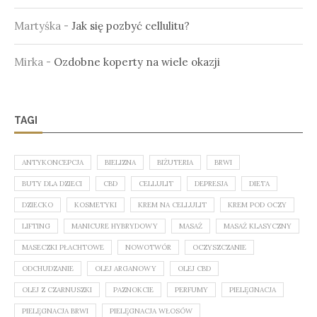
Martyśka
-
Jak się pozbyć cellulitu?
Mirka
-
Ozdobne koperty na wiele okazji
TAGI
ANTYKONCEPCJA
BIELIZNA
BIŻUTERIA
BRWI
BUTY DLA DZIECI
CBD
CELLULIT
DEPRESJA
DIETA
DZIECKO
KOSMETYKI
KREM NA CELLULIT
KREM POD OCZY
LIFTING
MANICURE HYBRYDOWY
MASAŻ
MASAŻ KLASYCZNY
MASECZKI PŁACHTOWE
NOWOTWÓR
OCZYSZCZANIE
ODCHUDZANIE
OLEJ ARGANOWY
OLEJ CBD
OLEJ Z CZARNUSZKI
PAZNOKCIE
PERFUMY
PIELĘGNACJA
PIELĘGNACJA BRWI
PIELĘGNACJA WŁOSÓW