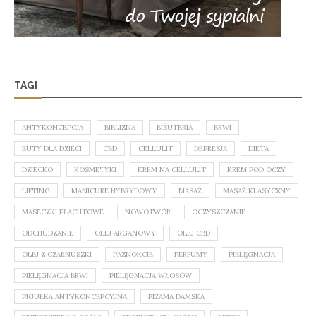
TAGI
ANTYKONCEPCJA
BIELIZNA
BIŻUTERIA
BRWI
BUTY DLA DZIECI
CBD
CELLULIT
DEPRESJA
DIETA
DZIECKO
KOSMETYKI
KREM NA CELLULIT
KREM POD OCZY
LIFTING
MANICURE HYBRYDOWY
MASAŻ
MASAŻ KLASYCZNY
MASECZKI PŁACHTOWE
NOWOTWÓR
OCZYSZCZANIE
ODCHUDZANIE
OLEJ ARGANOWY
OLEJ CBD
OLEJ Z CZARNUSZKI
PAZNOKCIE
PERFUMY
PIELĘGNACJA
PIELĘGNACJA BRWI
PIELĘGNACJA WŁOSÓW
PIGUŁKA ANTYKONCEPCYJNA
PIŻAMA DAMSKA