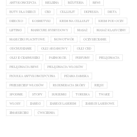
ANTYKONCEPCJA
BIELIZNA
BIŻUTERIA
BRWI
BUTY DLA DZIECI
CBD
CELLULIT
DEPRESJA
DIETA
DZIECKO
KOSMETYKI
KREM NA CELLULIT
KREM POD OCZY
LIFTING
MANICURE HYBRYDOWY
MASAŻ
MASAŻ KLASYCZNY
MASECZKI PŁACHTOWE
NOWOTWÓR
OCZYSZCZANIE
ODCHUDZANIE
OLEJ ARGANOWY
OLEJ CBD
OLEJ Z CZARNUSZKI
PAZNOKCIE
PERFUMY
PIELĘGNACJA
PIELĘGNACJA BRWI
PIELĘGNACJA WŁOSÓW
PIGUŁKA ANTYKONCEPCYJNA
PIŻAMA DAMSKA
PRZESZCZEP WŁOSÓW
REGENERACJA SKÓRY
RZĘSY
SPODNIE
STOPY
SUKIENKI
TOREBKA
TWARZ
WŁOSY
ZABIEG
ZABIEGI LASEREM
ZABIEGI LASEROWE
ZMARSZCZKI
ĆWICZENIA