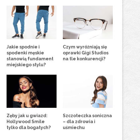
Jakie spodnie i
Czym wyróżniają się
spodenki męskie
oprawki Gigi Studios
stanowią fundament
na tle konkurencji?
miejskiego stylu?
Zęby jak u gwiazd:
Szczoteczka soniczna
Hollywood Smile
– dla zdrowia i
tylko dla bogatych?
uśmiechu