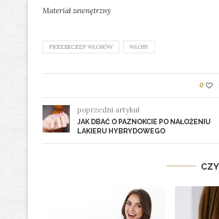
Materiał zewnętrzny
PRZESZCZEP WŁOSÓW
WŁOSY
0
poprzedni artykuł
JAK DBAĆ O PAZNOKCIE PO NAŁOŻENIU
LAKIERU HYBRYDOWEGO
CZY