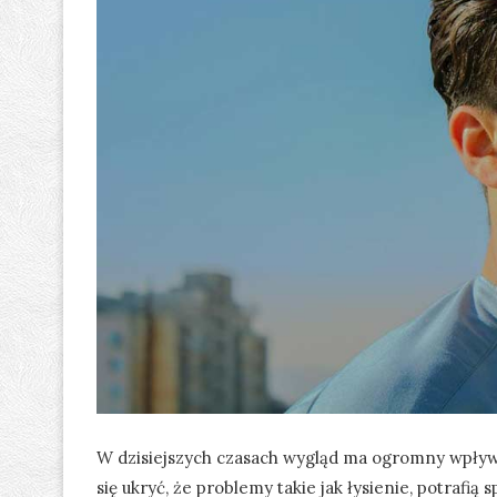
W dzisiejszych czasach wygląd ma ogromny wpływ 
się ukryć, że problemy takie jak łysienie, potrafi