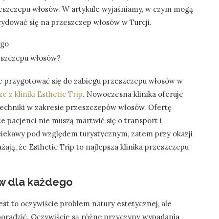
zeszczepu włosów. W artykule wyjaśniamy, w czym mogą
cydować się na przeszczep włosów w Turcji.
ego
zeszczepu włosów?
że przygotować się do zabiegu przeszczepu włosów w
ze z kliniki Esthetic Trip
. Nowoczesna klinika oferuje
techniki w zakresie przeszczepów włosów. Ofertę
e pacjenci nie muszą martwić się o transport i
 ciekawy pod względem turystycznym, zatem przy okazji
ają, że Esthetic Trip to najlepsza klinika przeszczepu
ów dla każdego
est to oczywiście problem natury estetycznej, ale
poradzić. Oczywiście są różne przyczyny wypadania