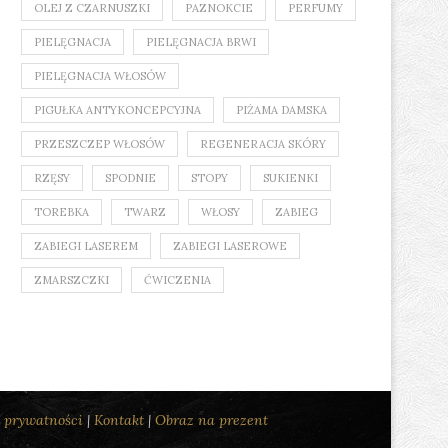
OLEJ Z CZARNUSZKI
PAZNOKCIE
PERFUMY
PIELĘGNACJA
PIELĘGNACJA BRWI
PIELĘGNACJA WŁOSÓW
PIGUŁKA ANTYKONCEPCYJNA
PIŻAMA DAMSKA
PRZESZCZEP WŁOSÓW
REGENERACJA SKÓRY
RZĘSY
SPODNIE
STOPY
SUKIENKI
TOREBKA
TWARZ
WŁOSY
ZABIEG
ZABIEGI LASEREM
ZABIEGI LASEROWE
ZMARSZCZKI
ĆWICZENIA
a prywatności
|
Kontakt
|
Obraz na prezent