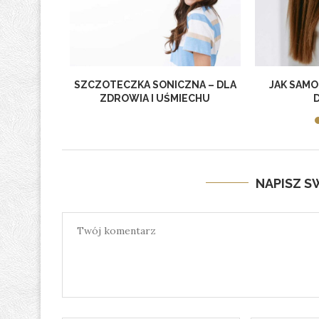
I – CO
SZCZOTECZKA SONICZNA – DLA
JAK SAMO
 PRZED
ZDROWIA I UŚMIECHU
NAPISZ 