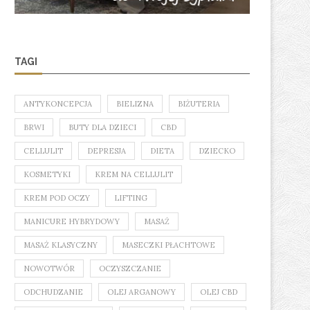
TAGI
ESTERY PERFUM: CO WARTO O
HYGGE CLINIC KATOWICE
NICH WIEDZIEĆ?
MIEJSCE, W KTÓRYM
ANTYKONCEPCJA
BIELIZNA
BIŻUTERIA
WYKONASZ...
BRWI
BUTY DLA DZIECI
CBD
CELLULIT
DEPRESJA
DIETA
DZIECKO
KOSMETYKI
KREM NA CELLULIT
KREM POD OCZY
LIFTING
MANICURE HYBRYDOWY
MASAŻ
MASAŻ KLASYCZNY
MASECZKI PŁACHTOWE
NOWOTWÓR
OCZYSZCZANIE
ODCHUDZANIE
OLEJ ARGANOWY
OLEJ CBD