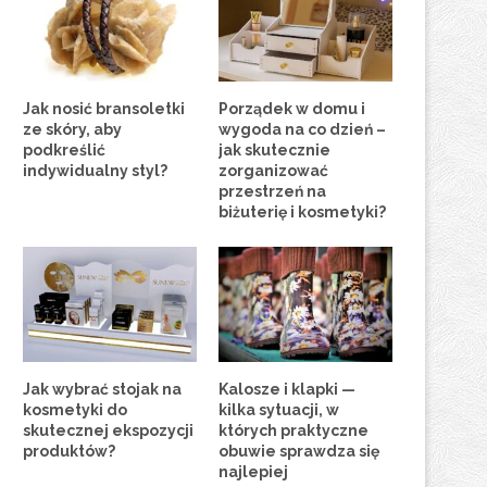
Jak nosić bransoletki
Porządek w domu i
ze skóry, aby
wygoda na co dzień –
podkreślić
jak skutecznie
indywidualny styl?
zorganizować
przestrzeń na
biżuterię i kosmetyki?
Jak wybrać stojak na
Kalosze i klapki —
kosmetyki do
kilka sytuacji, w
skutecznej ekspozycji
których praktyczne
produktów?
obuwie sprawdza się
najlepiej