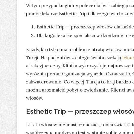
W tym przypadku godny polecenia jest zabieg pr
pomóc lekarze Esthetic Trip i dlaczego warto zde
Esthetic Trip — przeszczep włosów dla każd
Dla kogo lekarze specjaliści w dziedzinie pr
Każdy, kto tylko ma problem z utratą włosów, mo
Turcji. Na pacjentów z całego świata czekają
lekar
atrakcyjne ceny. Klinika wykorzystuje najnowsze 
wyróżnia pełna organizacja wyjazdu. Oznacza to, ż
zakwaterowanie. Co więcej, Turcja to kraj bardzo
można urozmaicić pobyt o zwiedzanie. Klienci uważ
włosów.
Esthetic Trip — przeszczep włos
Utrata włosów nie musi oznaczać „końca świata”. J
współczesna medycyna jest w stanie sobie z nim 