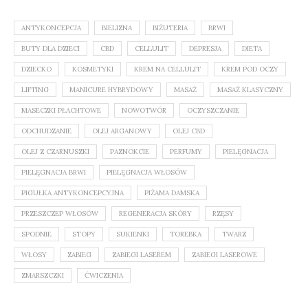
ANTYKONCEPCJA
BIELIZNA
BIŻUTERIA
BRWI
BUTY DLA DZIECI
CBD
CELLULIT
DEPRESJA
DIETA
DZIECKO
KOSMETYKI
KREM NA CELLULIT
KREM POD OCZY
LIFTING
MANICURE HYBRYDOWY
MASAŻ
MASAŻ KLASYCZNY
MASECZKI PŁACHTOWE
NOWOTWÓR
OCZYSZCZANIE
ODCHUDZANIE
OLEJ ARGANOWY
OLEJ CBD
OLEJ Z CZARNUSZKI
PAZNOKCIE
PERFUMY
PIELĘGNACJA
PIELĘGNACJA BRWI
PIELĘGNACJA WŁOSÓW
PIGUŁKA ANTYKONCEPCYJNA
PIŻAMA DAMSKA
PRZESZCZEP WŁOSÓW
REGENERACJA SKÓRY
RZĘSY
SPODNIE
STOPY
SUKIENKI
TOREBKA
TWARZ
WŁOSY
ZABIEG
ZABIEGI LASEREM
ZABIEGI LASEROWE
ZMARSZCZKI
ĆWICZENIA