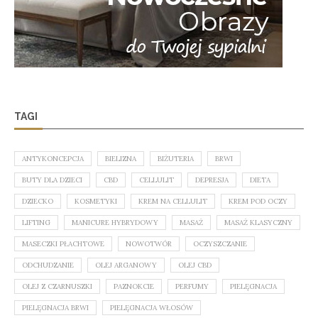
TAGI
ANTYKONCEPCJA
BIELIZNA
BIŻUTERIA
BRWI
BUTY DLA DZIECI
CBD
CELLULIT
DEPRESJA
DIETA
DZIECKO
KOSMETYKI
KREM NA CELLULIT
KREM POD OCZY
LIFTING
MANICURE HYBRYDOWY
MASAŻ
MASAŻ KLASYCZNY
MASECZKI PŁACHTOWE
NOWOTWÓR
OCZYSZCZANIE
ODCHUDZANIE
OLEJ ARGANOWY
OLEJ CBD
OLEJ Z CZARNUSZKI
PAZNOKCIE
PERFUMY
PIELĘGNACJA
PIELĘGNACJA BRWI
PIELĘGNACJA WŁOSÓW