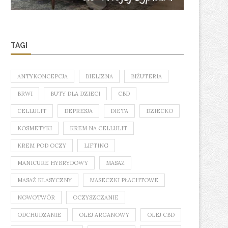
TAGI
DO CZEGO SŁUŻY CLEANER DO
TESTERY PERFUM: CO WAR
RZĘS? CZEMU JEST...
NICH WIEDZIEĆ?
ANTYKONCEPCJA
BIELIZNA
BIŻUTERIA
BRWI
BUTY DLA DZIECI
CBD
CELLULIT
DEPRESJA
DIETA
DZIECKO
KOSMETYKI
KREM NA CELLULIT
KREM POD OCZY
LIFTING
MANICURE HYBRYDOWY
MASAŻ
MASAŻ KLASYCZNY
MASECZKI PŁACHTOWE
NOWOTWÓR
OCZYSZCZANIE
ODCHUDZANIE
OLEJ ARGANOWY
OLEJ CBD