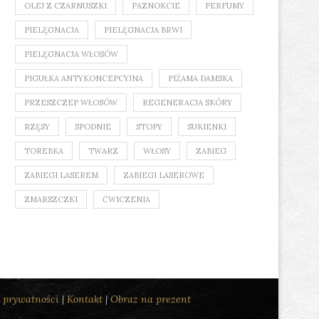
OLEJ Z CZARNUSZKI
PAZNOKCIE
PERFUMY
PIELĘGNACJA
PIELĘGNACJA BRWI
PIELĘGNACJA WŁOSÓW
PIGUŁKA ANTYKONCEPCYJNA
PIŻAMA DAMSKA
PRZESZCZEP WŁOSÓW
REGENERACJA SKÓRY
RZĘSY
SPODNIE
STOPY
SUKIENKI
TOREBKA
TWARZ
WŁOSY
ZABIEG
ZABIEGI LASEREM
ZABIEGI LASEROWE
ZMARSZCZKI
ĆWICZENIA
a prywatności
|
Kontakt
|
Obraz na prezent