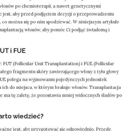
włosów po chemioterapii, a nawet genetycznymi
 jest, aby przed podjęciem decyzji o przeprowadzeniu
eć, co można się po nim spodziewać. W niniejszym artykule
nsplantacją włosów, aby pomóc Ci podjąć świadomą i
FUT i FUE
 FUT (Follicular Unit Transplantation) i FUE (Follicular
całego fragmentu skóry zawierającego włosy z tyłu głowy
 FUE polega na wyjmowaniu pojedynczych jednostek
u ich do miejsca, w którym brakuje włosów. Transplantacja
e ma tę zaletę, że pozostawia mniej widocznych śladów po
arto wiedzieć?
ażne jest, aby przygotować się odpowiednio. Przede