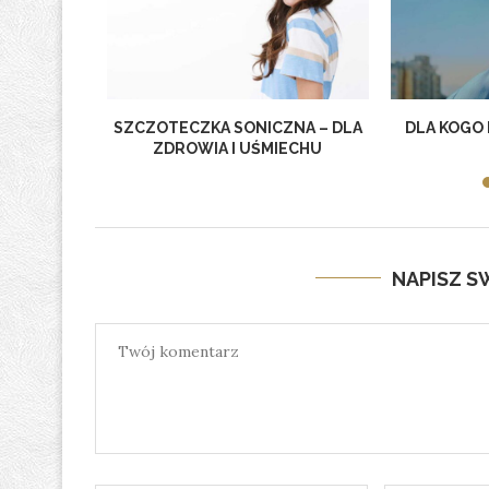
I – CO
SZCZOTECZKA SONICZNA – DLA
DLA KOGO 
 PRZED
ZDROWIA I UŚMIECHU
NAPISZ 