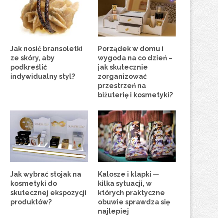
Jak nosić bransoletki
Porządek w domu i
ze skóry, aby
wygoda na co dzień –
podkreślić
jak skutecznie
indywidualny styl?
zorganizować
przestrzeń na
biżuterię i kosmetyki?
Jak wybrać stojak na
Kalosze i klapki —
kosmetyki do
kilka sytuacji, w
skutecznej ekspozycji
których praktyczne
produktów?
obuwie sprawdza się
najlepiej