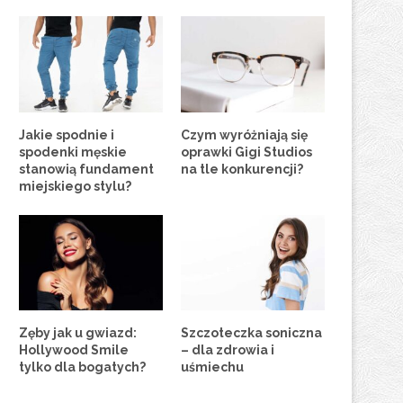
Jakie spodnie i
Czym wyróżniają się
spodenki męskie
oprawki Gigi Studios
stanowią fundament
na tle konkurencji?
miejskiego stylu?
Zęby jak u gwiazd:
Szczoteczka soniczna
Hollywood Smile
– dla zdrowia i
tylko dla bogatych?
uśmiechu