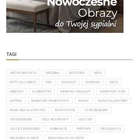
TAGI
ANTYKONCEPCJA
BIELIZNA
BIŻUTERIA
BRWI
BUTY DLA DZIECI
CBD
CELLULIT
DEPRESJA
DIETA
DZIECKO
KOSMETYKI
KREM NA CELLULIT
KREM POD OCZY
LIFTING
MANICURE HYBRYDOWY
MASAŻ
MASAŻ KLASYCZNY
MASECZKI PŁACHTOWE
NOWOTWÓR
OCZYSZCZANIE
ODCHUDZANIE
OLEJ ARGANOWY
OLEJ CBD
OLEJ Z CZARNUSZKI
PAZNOKCIE
PERFUMY
PIELĘGNACJA
PIELĘGNACJA BRWI
PIELĘGNACJA WŁOSÓW