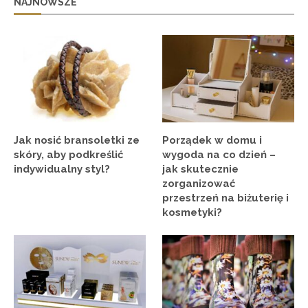
NAJNOWSZE
Jak nosić bransoletki ze
Porządek w domu i
skóry, aby podkreślić
wygoda na co dzień –
indywidualny styl?
jak skutecznie
zorganizować
przestrzeń na biżuterię i
kosmetyki?