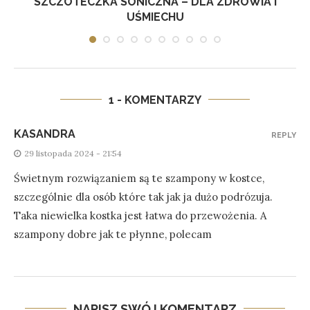
Ę
SZCZOTECZKA SONICZNA – DLA ZDROWIA I
UŚMIECHU
1 - KOMENTARZY
KASANDRA
REPLY
29 listopada 2024 - 21:54
Świetnym rozwiązaniem są te szampony w kostce,
szczególnie dla osób które tak jak ja dużo podrózuja.
Taka niewielka kostka jest łatwa do przewożenia. A
szampony dobre jak te płynne, polecam
NAPISZ SWÓJ KOMENTARZ