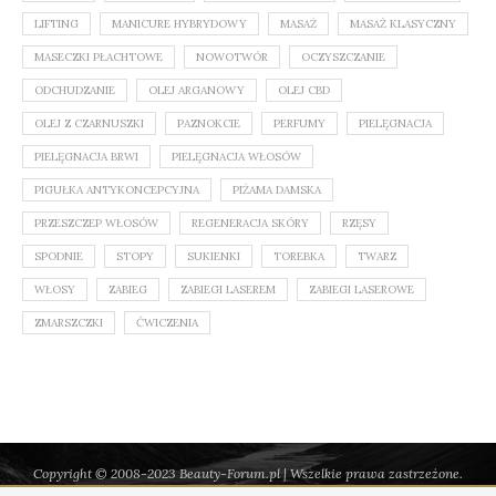
LIFTING
MANICURE HYBRYDOWY
MASAŻ
MASAŻ KLASYCZNY
MASECZKI PŁACHTOWE
NOWOTWÓR
OCZYSZCZANIE
ODCHUDZANIE
OLEJ ARGANOWY
OLEJ CBD
OLEJ Z CZARNUSZKI
PAZNOKCIE
PERFUMY
PIELĘGNACJA
PIELĘGNACJA BRWI
PIELĘGNACJA WŁOSÓW
PIGUŁKA ANTYKONCEPCYJNA
PIŻAMA DAMSKA
PRZESZCZEP WŁOSÓW
REGENERACJA SKÓRY
RZĘSY
SPODNIE
STOPY
SUKIENKI
TOREBKA
TWARZ
WŁOSY
ZABIEG
ZABIEGI LASEREM
ZABIEGI LASEROWE
ZMARSZCZKI
ĆWICZENIA
Copyright © 2008-2023 Beauty-Forum.pl | Wszelkie prawa zastrzeżone.
Kopiowanie treści zabronione |
Polityka prywatności
|
Kontakt
|
Obraz na