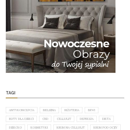
TAGI
ANTYKONCEPCJA
BIELIZNA
BIŻUTERIA
BRWI
BUTY DLA DZIECI
CBD
CELLULIT
DEPRESJA
DIETA
DZIECKO
KOSMETYKI
KREM NA CELLULIT
KREM POD OCZY