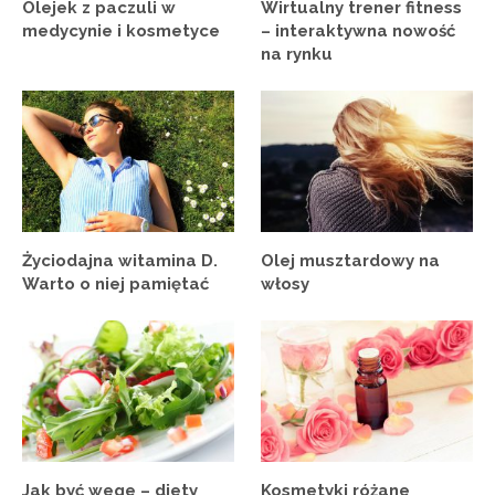
Olejek z paczuli w
Wirtualny trener fitness
medycynie i kosmetyce
– interaktywna nowość
na rynku
Życiodajna witamina D.
Olej musztardowy na
Warto o niej pamiętać
włosy
Jak być wege – diety
Kosmetyki różane