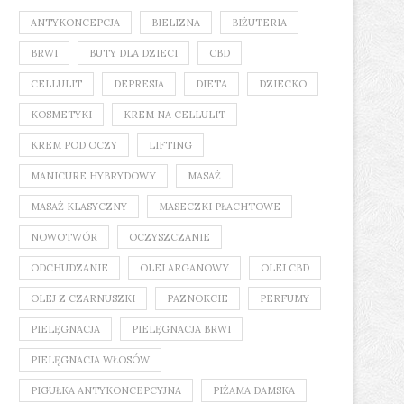
ANTYKONCEPCJA
BIELIZNA
BIŻUTERIA
BRWI
BUTY DLA DZIECI
CBD
CELLULIT
DEPRESJA
DIETA
DZIECKO
KOSMETYKI
KREM NA CELLULIT
KREM POD OCZY
LIFTING
MANICURE HYBRYDOWY
MASAŻ
MASAŻ KLASYCZNY
MASECZKI PŁACHTOWE
NOWOTWÓR
OCZYSZCZANIE
ODCHUDZANIE
OLEJ ARGANOWY
OLEJ CBD
OLEJ Z CZARNUSZKI
PAZNOKCIE
PERFUMY
PIELĘGNACJA
PIELĘGNACJA BRWI
PIELĘGNACJA WŁOSÓW
PIGUŁKA ANTYKONCEPCYJNA
PIŻAMA DAMSKA