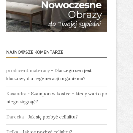
NAJNOWSZE KOMENTARZE
producent materacy
-
Dlaczego sen jest
kluczowy dla regeneracji organizmu?
Kasandra
-
Szampon w kostce – kiedy warto po
niego sięgnąć?
Darecka
-
Jak się pozbyć cellulitu?
Delka
-
Jak się pozbyć cellulitu?