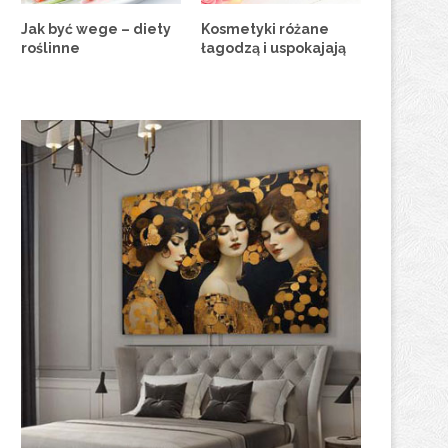
Jak być wege – diety
Kosmetyki różane
roślinne
łagodzą i uspokajają