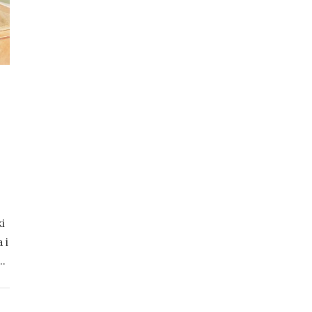
i
 i
y…