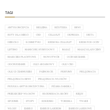
TAGI
ANTYKONCEPCJA
BIELIZNA
BIŻUTERIA
BRWI
BUTY DLA DZIECI
CBD
CELLULIT
DEPRESJA
DIETA
DZIECKO
KOSMETYKI
KREM NA CELLULIT
KREM POD OCZY
LIFTING
MANICURE HYBRYDOWY
MASAŻ
MASAŻ KLASYCZNY
MASECZKI PŁACHTOWE
NOWOTWÓR
OCZYSZCZANIE
ODCHUDZANIE
OLEJ ARGANOWY
OLEJ CBD
OLEJ Z CZARNUSZKI
PAZNOKCIE
PERFUMY
PIELĘGNACJA
PIELĘGNACJA BRWI
PIELĘGNACJA WŁOSÓW
PIGUŁKA ANTYKONCEPCYJNA
PIŻAMA DAMSKA
PRZESZCZEP WŁOSÓW
REGENERACJA SKÓRY
RZĘSY
SPODNIE
STOPY
SUKIENKI
TOREBKA
TWARZ
WŁOSY
ZABIEG
ZABIEGI LASEREM
ZABIEGI LASEROWE