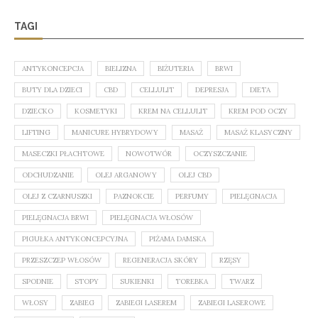
TAGI
ANTYKONCEPCJA
BIELIZNA
BIŻUTERIA
BRWI
BUTY DLA DZIECI
CBD
CELLULIT
DEPRESJA
DIETA
DZIECKO
KOSMETYKI
KREM NA CELLULIT
KREM POD OCZY
LIFTING
MANICURE HYBRYDOWY
MASAŻ
MASAŻ KLASYCZNY
MASECZKI PŁACHTOWE
NOWOTWÓR
OCZYSZCZANIE
ODCHUDZANIE
OLEJ ARGANOWY
OLEJ CBD
OLEJ Z CZARNUSZKI
PAZNOKCIE
PERFUMY
PIELĘGNACJA
PIELĘGNACJA BRWI
PIELĘGNACJA WŁOSÓW
PIGUŁKA ANTYKONCEPCYJNA
PIŻAMA DAMSKA
PRZESZCZEP WŁOSÓW
REGENERACJA SKÓRY
RZĘSY
SPODNIE
STOPY
SUKIENKI
TOREBKA
TWARZ
WŁOSY
ZABIEG
ZABIEGI LASEREM
ZABIEGI LASEROWE