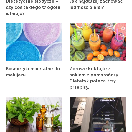
Dietetyczne słodycze –
Jak najdłużej zachować
czy coś takiego w ogóle
jędrność piersi?
istnieje?
Kosmetyki mineralne do
Zdrowe koktajle z
makijażu
sokiem z pomarańczy.
Dietetyk poleca trzy
przepisy.