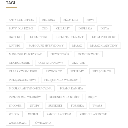
TAGI
ANTYKONCEPCJA
BIELIZNA
BIŻUTERIA
BRWI
BUTY DLA DZIECI
CBD
CELLULIT
DEPRESJA
DIETA
DZIECKO
KOSMETYKI
KREM NA CELLULIT
KREM POD OCZY
LIFTING
MANICURE HYBRYDOWY
MASAŻ
MASAŻ KLASYCZNY
MASECZKI PŁACHTOWE
NOWOTWÓR
OCZYSZCZANIE
ODCHUDZANIE
OLEJ ARGANOWY
OLEJ CBD
OLEJ Z CZARNUSZKI
PAZNOKCIE
PERFUMY
PIELĘGNACJA
PIELĘGNACJA BRWI
PIELĘGNACJA WŁOSÓW
PIGUŁKA ANTYKONCEPCYJNA
PIŻAMA DAMSKA
PRZESZCZEP WŁOSÓW
REGENERACJA SKÓRY
RZĘSY
SPODNIE
STOPY
SUKIENKI
TOREBKA
TWARZ
WŁOSY
ZABIEG
ZABIEGI LASEREM
ZABIEGI LASEROWE
ZMARSZCZKI
ĆWICZENIA