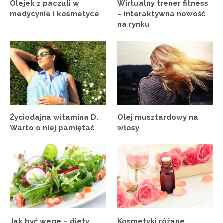
Olejek z paczuli w
Wirtualny trener fitness
medycynie i kosmetyce
– interaktywna nowość
na rynku
Życiodajna witamina D.
Olej musztardowy na
Warto o niej pamiętać
włosy
Jak być wege – diety
Kosmetyki różane