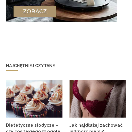
NAJCHĘTNIEJ CZYTANE
Dietetyczne słodycze –
Jak najdłużej zachować
czy coś takiego w ogóle
jędrność piersi?