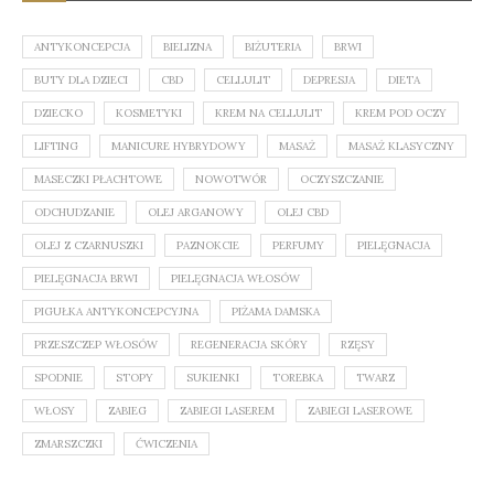
ANTYKONCEPCJA
BIELIZNA
BIŻUTERIA
BRWI
BUTY DLA DZIECI
CBD
CELLULIT
DEPRESJA
DIETA
DZIECKO
KOSMETYKI
KREM NA CELLULIT
KREM POD OCZY
LIFTING
MANICURE HYBRYDOWY
MASAŻ
MASAŻ KLASYCZNY
MASECZKI PŁACHTOWE
NOWOTWÓR
OCZYSZCZANIE
ODCHUDZANIE
OLEJ ARGANOWY
OLEJ CBD
OLEJ Z CZARNUSZKI
PAZNOKCIE
PERFUMY
PIELĘGNACJA
PIELĘGNACJA BRWI
PIELĘGNACJA WŁOSÓW
PIGUŁKA ANTYKONCEPCYJNA
PIŻAMA DAMSKA
PRZESZCZEP WŁOSÓW
REGENERACJA SKÓRY
RZĘSY
SPODNIE
STOPY
SUKIENKI
TOREBKA
TWARZ
WŁOSY
ZABIEG
ZABIEGI LASEREM
ZABIEGI LASEROWE
ZMARSZCZKI
ĆWICZENIA