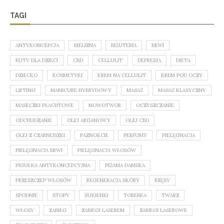
TAGI
ANTYKONCEPCJA
BIELIZNA
BIŻUTERIA
BRWI
BUTY DLA DZIECI
CBD
CELLULIT
DEPRESJA
DIETA
DZIECKO
KOSMETYKI
KREM NA CELLULIT
KREM POD OCZY
LIFTING
MANICURE HYBRYDOWY
MASAŻ
MASAŻ KLASYCZNY
MASECZKI PŁACHTOWE
NOWOTWÓR
OCZYSZCZANIE
ODCHUDZANIE
OLEJ ARGANOWY
OLEJ CBD
OLEJ Z CZARNUSZKI
PAZNOKCIE
PERFUMY
PIELĘGNACJA
PIELĘGNACJA BRWI
PIELĘGNACJA WŁOSÓW
PIGUŁKA ANTYKONCEPCYJNA
PIŻAMA DAMSKA
PRZESZCZEP WŁOSÓW
REGENERACJA SKÓRY
RZĘSY
SPODNIE
STOPY
SUKIENKI
TOREBKA
TWARZ
WŁOSY
ZABIEG
ZABIEGI LASEREM
ZABIEGI LASEROWE