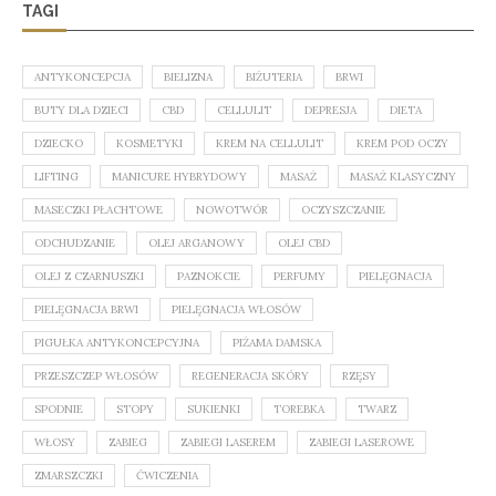
TAGI
ANTYKONCEPCJA
BIELIZNA
BIŻUTERIA
BRWI
BUTY DLA DZIECI
CBD
CELLULIT
DEPRESJA
DIETA
DZIECKO
KOSMETYKI
KREM NA CELLULIT
KREM POD OCZY
LIFTING
MANICURE HYBRYDOWY
MASAŻ
MASAŻ KLASYCZNY
MASECZKI PŁACHTOWE
NOWOTWÓR
OCZYSZCZANIE
ODCHUDZANIE
OLEJ ARGANOWY
OLEJ CBD
OLEJ Z CZARNUSZKI
PAZNOKCIE
PERFUMY
PIELĘGNACJA
PIELĘGNACJA BRWI
PIELĘGNACJA WŁOSÓW
PIGUŁKA ANTYKONCEPCYJNA
PIŻAMA DAMSKA
PRZESZCZEP WŁOSÓW
REGENERACJA SKÓRY
RZĘSY
SPODNIE
STOPY
SUKIENKI
TOREBKA
TWARZ
WŁOSY
ZABIEG
ZABIEGI LASEREM
ZABIEGI LASEROWE
ZMARSZCZKI
ĆWICZENIA