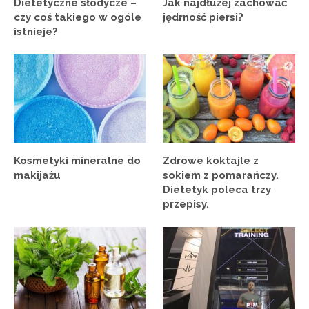
Dietetyczne słodycze –
Jak najdłużej zachować
czy coś takiego w ogóle
jędrność piersi?
istnieje?
Kosmetyki mineralne do
Zdrowe koktajle z
makijażu
sokiem z pomarańczy.
Dietetyk poleca trzy
przepisy.